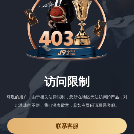
访问限制
尊敬的用户，由于相关法律限制，您所在地区无法访问J9产品，对
此造成的不便，我们深表歉意，您如有疑问请联系客服。
联系客服