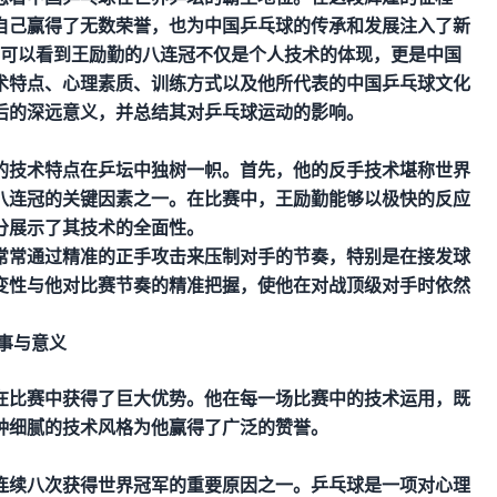
自己赢得了无数荣誉，也为中国乒乓球的传承和发展注入了新
可以看到王励勤的八连冠不仅是个人技术的体现，更是中国
术特点、心理素质、训练方式以及他所代表的中国乒乓球文化
后的深远意义，并总结其对乒乓球运动的影响。
的技术特点在乒坛中独树一帜。首先，他的反手技术堪称世界
八连冠的关键因素之一。在比赛中，王励勤能够以极快的反应
分展示了其技术的全面性。
常常通过精准的正手攻击来压制对手的节奏，特别是在接发球
变性与他对比赛节奏的精准把握，使他在对战顶级对手时依然
在比赛中获得了巨大优势。他在每一场比赛中的技术运用，既
种细腻的技术风格为他赢得了广泛的赞誉。
连续八次获得世界冠军的重要原因之一。乒乓球是一项对心理