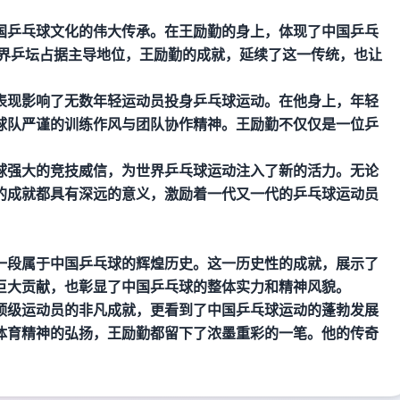
国乒乓球文化的伟大传承。在王励勤的身上，体现了中国乒乓
世界乒坛占据主导地位，王励勤的成就，延续了这一传统，也让
表现影响了无数年轻运动员投身乒乓球运动。在他身上，年轻
球队严谨的训练作风与团队协作精神。王励勤不仅仅是一位乒
球强大的竞技威信，为世界乒乓球运动注入了新的活力。无论
的成就都具有深远的意义，激励着一代又一代的乒乓球运动员
一段属于中国乒乓球的辉煌历史。这一历史性的成就，展示了
巨大贡献，也彰显了中国乒乓球的整体实力和精神风貌。
顶级运动员的非凡成就，更看到了中国乒乓球运动的蓬勃发展
体育精神的弘扬，王励勤都留下了浓墨重彩的一笔。他的传奇