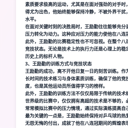
素质要求极高的运动，尤其是在面对强劲的对手时
得尤为出色，他始终能够保持冷静，不被外界干扰
水平。
在面对关键时刻的决胜局时，王励勤往往能够充分
压力转化为动力。这种应对压力的能力使他在八连
此外，王励勤的比赛稳定性也不可忽视。在整个八
竞技状态。无论是技术上的执行力还是心理上的稳
历史上的标杆人物。
3、王励勤的训练方式与竞技状态
王励勤的成功，离不开他日复一日的刻苦训练。作
长时间的技术练习与身体素质训练，确保了他的竞
度，也是其他运动员所值得学习的榜样。
此外，王励勤的训练方法不仅仅局限于传统的技术
世界级的比赛中，仅仅拥有高超的技术是不够的，
常常模拟比赛中的压力情境，通过实际演练提高自
最为关键的一点是，王励勤始终保持对乒乓球的热
无怨无悔的付出，成就了他在八连冠期间的辉煌表