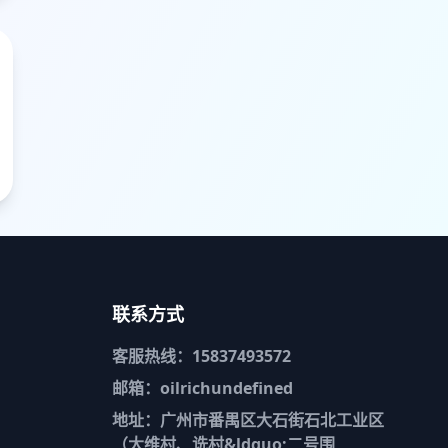
联系方式
客服热线：15837493572
邮箱：oilrichundefined
地址：广州市番禺区大石街石北工业区
（大维村、诜村&ldquo;二号围