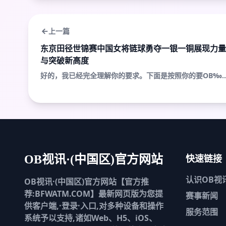
上一篇
东京田径世锦赛中国女将链球勇夺一银一铜展现力量
与突破新高度
好的，我已经完全理解你的要求。下面是按照你的要OB‰..
快速链接
OB视讯·(中国区)官方网站
认识
OB视
OB视讯·(中国区)官方网站【官方推
荐:BFWATM.COM】最新网页版为您提
赛事新闻
供客户端,·登录·入口,对多种设备和操作
服务范围
系统予以支持,诸如Web、H5、iOS、